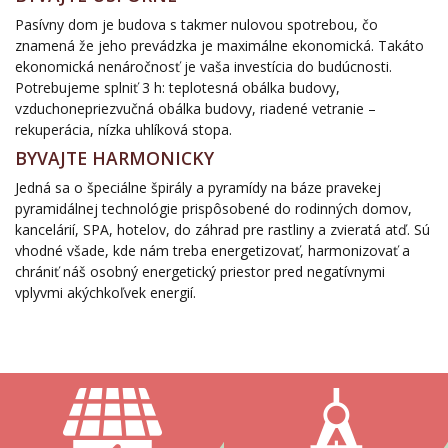
Pasívny dom je budova s takmer nulovou spotrebou, čo
znamená že jeho prevádzka je maximálne ekonomická. Takáto
ekonomická nenáročnosť je vaša investícia do budúcnosti.
Potrebujeme splniť 3 h: teplotesná obálka budovy,
vzduchonepriezvučná obálka budovy, riadené vetranie –
rekuperácia, nízka uhlíková stopa.
BYVAJTE HARMONICKY
Jedná sa o špeciálne špirály a pyramídy na báze pravekej
pyramidálnej technológie prispôsobené do rodinných domov,
kancelárií, SPA, hotelov, do záhrad pre rastliny a zvieratá atď. Sú
vhodné všade, kde nám treba energetizovať, harmonizovať a
chrániť náš osobný energetický priestor pred negatívnymi
vplyvmi akýchkoľvek energií.