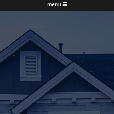
menu
Domov
O nás
Budovy s takmer nulovou
spotrebou
Projekcia a inžiniering
Technológie stavieb
Finančná podpora od štátu
Galéria
Kontakty