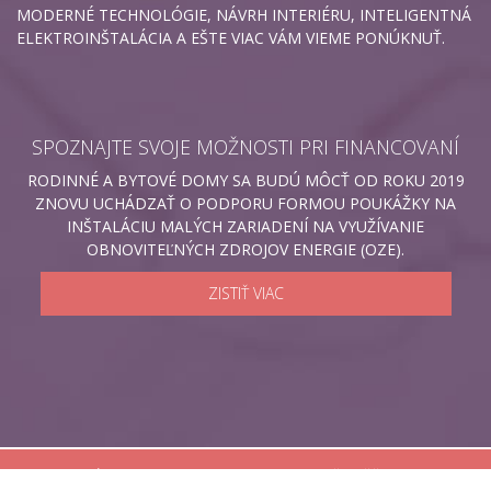
MODERNÉ TECHNOLÓGIE, NÁVRH INTERIÉRU, INTELIGENTNÁ
ELEKTROINŠTALÁCIA A EŠTE VIAC VÁM VIEME PONÚKNUŤ.
SPOZNAJTE SVOJE MOŽNOSTI PRI FINANCOVANÍ
RODINNÉ A BYTOVÉ DOMY SA BUDÚ MÔCŤ OD ROKU 2019
ZNOVU UCHÁDZAŤ O PODPORU FORMOU POUKÁŽKY NA
INŠTALÁCIU MALÝCH ZARIADENÍ NA VYUŽÍVANIE
OBNOVITEĽNÝCH ZDROJOV ENERGIE (OZE).
ZISTIŤ VIAC
©
2026
BÝVAJ.TOP :: DESIGN & CODE:
ĽUBOŠ KAŠŠOVIC - RGF
::