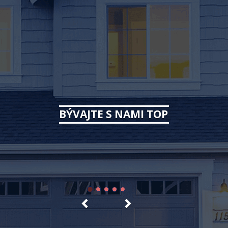
B
Ý
V
A
J
T
E
S
N
A
M
I
T
O
P
Previous
Next