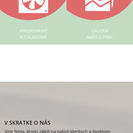
VYKUROVANIE
GALÉRIA
A CHLADENIE
NAŠICH PRÁC
V SKRATKE O NÁS
Sme firma, ktorej záleží na našich klientoch a životnom